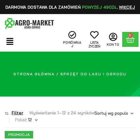
DARMOWA DOSTAWA DLA ZAMÓWIEŃ
POWYŻEJ 490ZŁ
.
WIĘCEJ
0
PORÓWNA
LISTA
KONTO
J
ŻYCZEŃ
STRONA GŁÓWNA
/ SPRZĘT DO LASU I OGRODU
Filter
Wyświetlanie 1–12 z 24 wyników
Pokaż
PROMOCJA