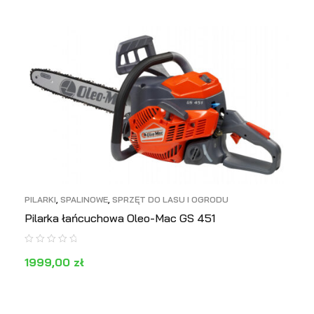
DODAJ DO KOSZYKA
PODGLĄD
PILARKI
,
SPALINOWE
,
SPRZĘT DO LASU I OGRODU
Pilarka łańcuchowa Oleo-Mac GS 451
1999,00
zł
DODAJ DO KOSZYKA
PODGLĄD