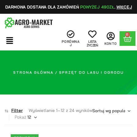
DARMOWA DOSTAWA DLA ZAMÓWIEŃ
POWYŻEJ 490ZŁ
.
WIĘCEJ
0
PORÓWNA
LISTA
KONTO
J
ŻYCZEŃ
STRONA GŁÓWNA
/ SPRZĘT DO LASU I OGRODU
Filter
Wyświetlanie 1–12 z 24 wyników
Pokaż