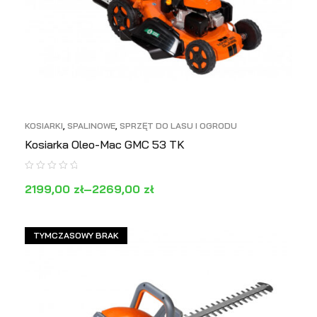
KOSIARKI
,
SPALINOWE
,
SPRZĘT DO LASU I OGRODU
Kosiarka Oleo-Mac GMC 53 TK
2199,00
zł
–
2269,00
zł
WYBIERZ OPCJE
PODGLĄD
TYMCZASOWY BRAK