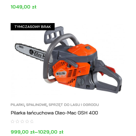
1049,00
zł
DODAJ DO KOSZYKA
PODGLĄD
TYMCZASOWY BRAK
PILARKI
,
SPALINOWE
,
SPRZĘT DO LASU I OGRODU
Pilarka łańcuchowa Oleo-Mac GSH 400
999,00
zł
–
1029,00
zł