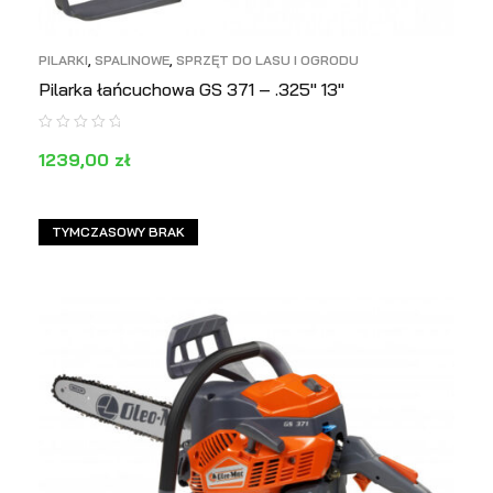
PILARKI
,
SPALINOWE
,
SPRZĘT DO LASU I OGRODU
Pilarka łańcuchowa GS 371 – .325″ 13″
1239,00
zł
DODAJ DO KOSZYKA
PODGLĄD
TYMCZASOWY BRAK