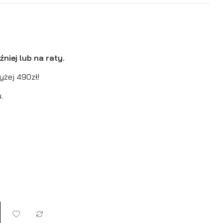
niej lub na raty.
yżej 490zł!
.