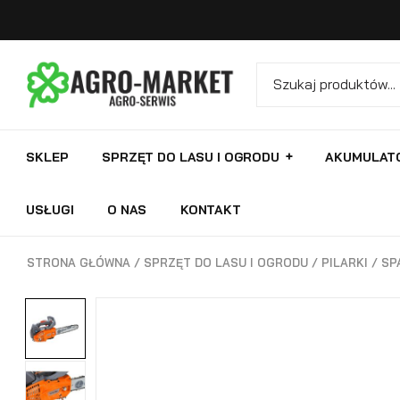
SKLEP
SPRZĘT DO LASU I OGRODU
AKUMULAT
USŁUGI
O NAS
KONTAKT
STRONA GŁÓWNA
/
SPRZĘT DO LASU I OGRODU
/
PILARKI
/
SP