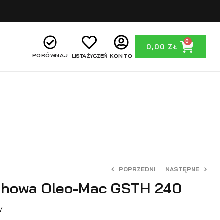
0
0,00
ZŁ
PORÓWNAJ
LISTA ŻYCZEŃ
KONTO
POPRZEDNI
NASTĘPNE
uchowa Oleo-Mac GSTH 240
999,00
1999,00
zł
zł
1029,00
zł
7