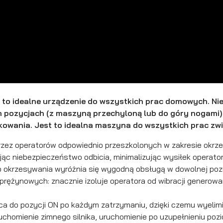
o idealne urządzenie do wszystkich prac domowych. Niez
h pozycjach (z maszyną przechyloną lub do góry nogami).
żytkowania. Jest to idealna maszyna do wszystkich prac z
zez operatorów odpowiednio przeszkolonych w zakresie okrz
ując niebezpieczeństwo odbicia, minimalizując wysiłek operator
 okrzesywania wyróżnia się wygodną obsługą w dowolnej pozy
ężynowych: znacznie izoluje operatora od wibracji generowa
 do pozycji ON po każdym zatrzymaniu, dzięki czemu wyelimin
homienie zimnego silnika, uruchomienie po uzupełnieniu pozi