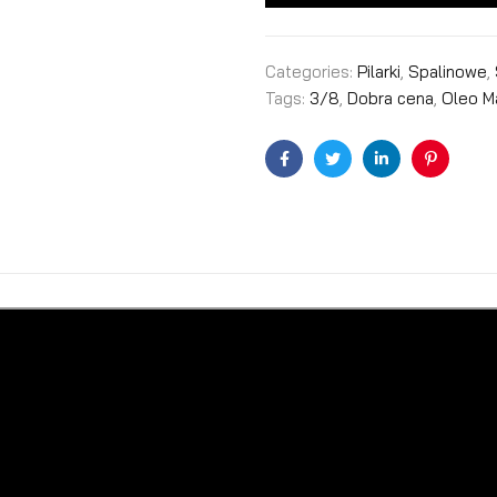
Categories:
Pilarki
,
Spalinowe
,
Tags:
3/8
,
Dobra cena
,
Oleo M
Facebook
Twitter
Linkedin
Pinterest