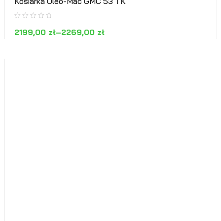
Kosiarka Oleo-Mac GMC 53 TK
2199,00
zł
–
2269,00
zł
WYBIERZ OPCJE
PODGLĄD