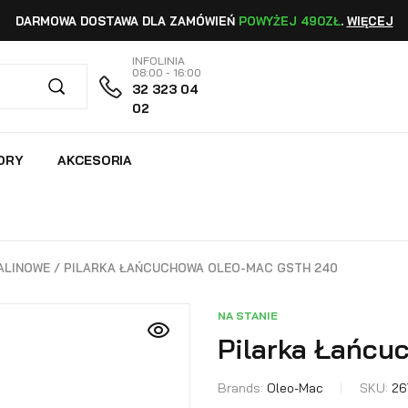
DARMOWA DOSTAWA DLA ZAMÓWIEŃ
POWYŻEJ 490ZŁ
.
WIĘCEJ
INFOLINIA
08:00 - 16:00
32 323 04
02
ORY
AKCESORIA
ALINOWE
/ PILARKA ŁAŃCUCHOWA OLEO-MAC GSTH 240
NA STANIE
Pilarka Łańc
Brands:
Oleo-Mac
SKU:
26