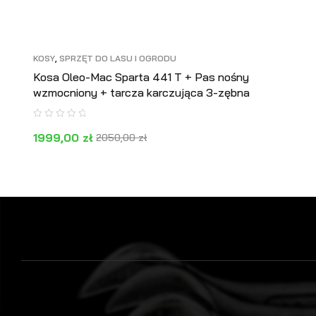
KOSY
,
SPRZĘT DO LASU I OGRODU
Kosa Oleo-Mac Sparta 441 T + Pas nośny
wzmocniony + tarcza karczująca 3-zębna
1999,00
zł
2050,00
zł
DOWIEDZ SIĘ WIĘCEJ
PODGLĄD