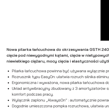
Nowa pilarka łańcuchowa do okrzesywania GSTH 240 t
cięcie pod niewygodnymi kątami, cięcie w nietypowyc
niewielkiego ciężaru, mocy cięcia i elastyczności u
Pilarka łańcuchowa powinna być używana wyłącznie pr
Rozrusznik typu EasyOn: ułatwia rozruch silnika elimin
Ergonomiczna i wyważona, nowa pilarka łańcuchowa do
Układ antywibracyjny zbudowany z 3 amortyzatorów spr
komfort podczas pracy.
Wyłącznik zapłonu „AlwaysOn” : automatycznie powraca
Dogodnie umieszczona pompka rozruchowa, ułatwia uruc