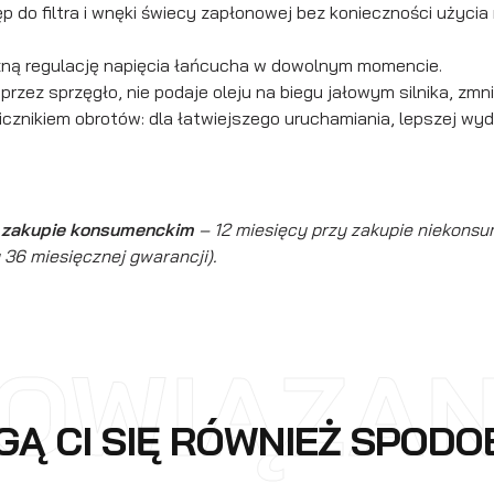
p do filtra i wnęki świecy zapłonowej bez konieczności użycia
zną regulację napięcia łańcucha w dowolnym momencie.
ez sprzęgło, nie podaje oleju na biegu jałowym silnika, zmni
cznikiem obrotów: dla łatwiejszego uruchamiania, lepszej wy
y zakupie konsumenckim
– 12 miesięcy przy zakupie niekons
 36 miesięcznej gwarancji).
OWIĄZA
Ą CI SIĘ RÓWNIEŻ SPOD