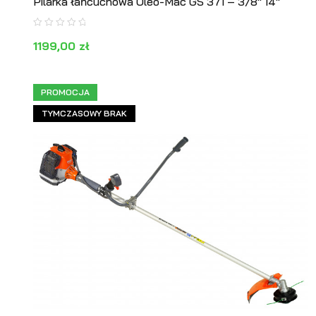
Pilarka łańcuchowa Oleo-Mac GS 371 – 3/8″ 14″
1199,00
zł
DOWIEDZ SIĘ WIĘCEJ
PODGLĄD
PROMOCJA
TYMCZASOWY BRAK