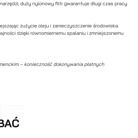
 narzędzi; duży nylonowy filtr gwarantuje długi czas pracy
ejszając zużycie oleju i zanieczyszczenie środowiska.
dajności dzięki równomiernemu spalaniu i zmniejszonemu
umenckim.
– konieczność dokonywania płatnych
NE
OBAĆ