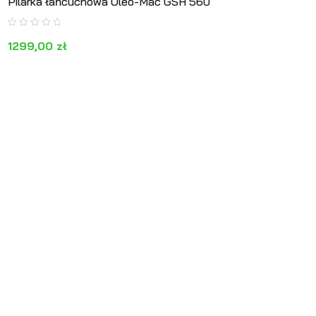
Pilarka łańcuchowa Oleo-Mac GSH 560
1299,00
zł
DODAJ DO KOSZYKA
PODGLĄD