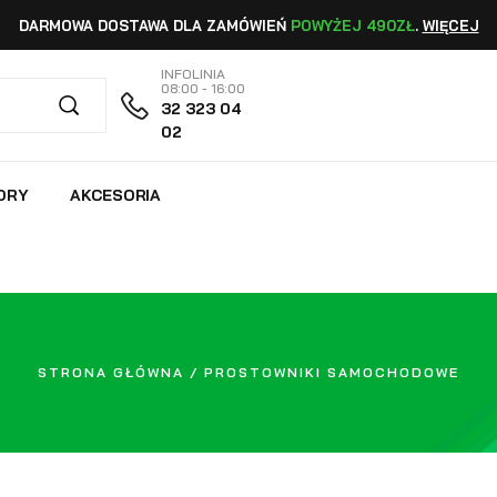
DARMOWA DOSTAWA DLA ZAMÓWIEŃ
POWYŻEJ 490ZŁ
.
WIĘCEJ
INFOLINIA
08:00 - 16:00
32 323 04
02
ORY
AKCESORIA
STRONA GŁÓWNA
/ PROSTOWNIKI SAMOCHODOWE