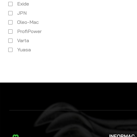
Exide
JPN
Oleo-Mac
ProfiPower
Varta
Yuasa
INFORMAC