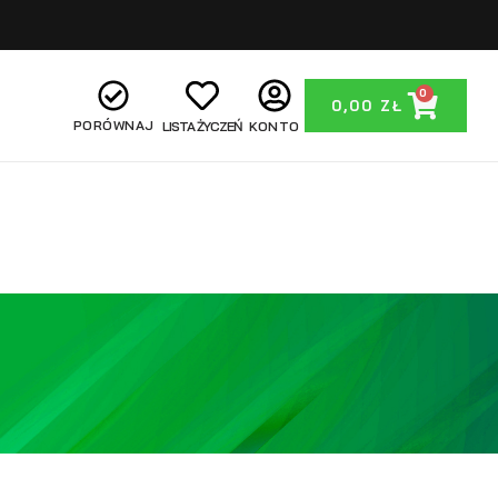
0
0,00
ZŁ
PORÓWNAJ
LISTA ŻYCZEŃ
KONTO