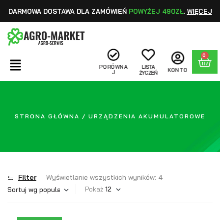
DARMOWA DOSTAWA DLA ZAMÓWIEŃ
POWYŻEJ 490ZŁ
.
WIĘCEJ
0
PORÓWNA
LISTA
KONTO
J
ŻYCZEŃ
STRONA GŁÓWNA
/ URZĄDZENIA AKUMULATOROWE
Filter
Wyświetlanie wszystkich wyników: 4
Pokaż