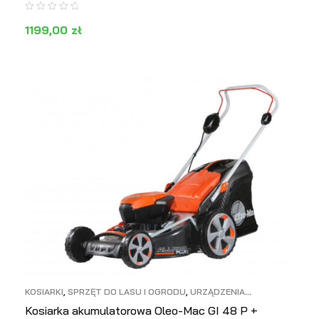
1199,00
zł
DOWIEDZ SIĘ WIĘCEJ
PODGLĄD
KOSIARKI
,
SPRZĘT DO LASU I OGRODU
,
URZĄDZENIA
AKUMULATOROWE
Kosiarka akumulatorowa Oleo-Mac GI 48 P +