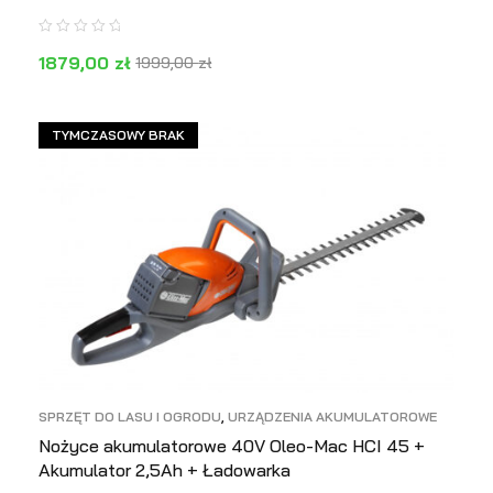
1879,00
zł
1999,00
zł
DOWIEDZ SIĘ WIĘCEJ
PODGLĄD
TYMCZASOWY BRAK
SPRZĘT DO LASU I OGRODU
,
URZĄDZENIA AKUMULATOROWE
Nożyce akumulatorowe 40V Oleo-Mac HCI 45 +
Akumulator 2,5Ah + Ładowarka