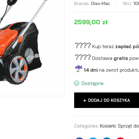
Brands:
Oleo-Mac
SKU:
10
2599,00
zł
????
Kup teraz
zapłać póź
????
Dostawa
gratis
pow
14 dni
na zwrot produktu
Dostępne
DODAJ DO KOSZYKA
Categories:
Kosiarki
,
Sprzęt do