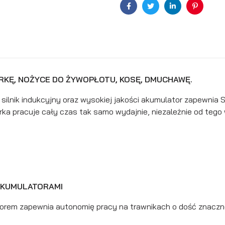
Facebook
Twitter
Linkedin
Pinterest
RKĘ, NOŻYCE DO ŻYWOPŁOTU, KOSĘ, DMUCHAWĘ.
ilnik indukcyjny oraz wysokiej jakości akumulator zapewni
ka pracuje cały czas tak samo wydajnie, niezależnie od tego 
AKUMULATORAMI
torem zapewnia autonomię pracy na trawnikach o dość znaczne