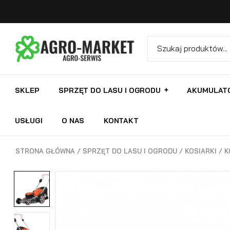
SKLEP
SPRZĘT DO LASU I OGRODU
AKUMULAT
USŁUGI
O NAS
KONTAKT
STRONA GŁÓWNA
/
SPRZĘT DO LASU I OGRODU
/
KOSIARKI
/ K