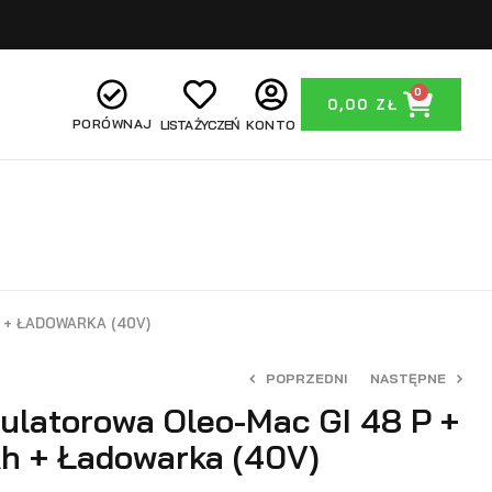
0
0,00
ZŁ
PORÓWNAJ
LISTA ŻYCZEŃ
KONTO
 + ŁADOWARKA (40V)
POPRZEDNI
NASTĘPNE
ulatorowa Oleo-Mac GI 48 P +
h + Ładowarka (40V)
1649,00
zł
1499,00
zł