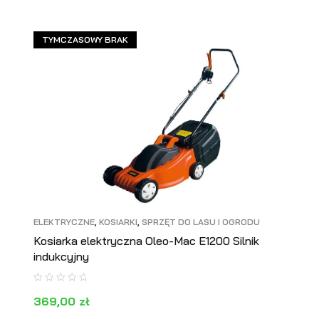
TYMCZASOWY BRAK
ELEKTRYCZNE
,
KOSIARKI
,
SPRZĘT DO LASU I OGRODU
Kosiarka elektryczna Oleo-Mac E1200 Silnik
indukcyjny
369,00
zł