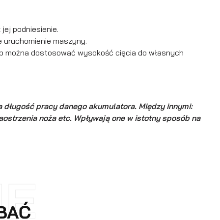
jej podniesienie.
e uruchomienie maszyny.
posób można dostosować wysokość cięcia do własnych
na długość pracy danego akumulatora. Między innymi:
naostrzenia noża etc. Wpływają one w istotny sposób na
NE
OBAĆ