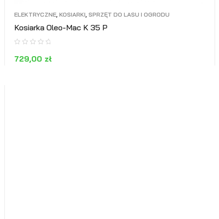
ELEKTRYCZNE
,
KOSIARKI
,
SPRZĘT DO LASU I OGRODU
Kosiarka Oleo-Mac K 35 P
729,00
zł
DODAJ DO KOSZYKA
PODGLĄD