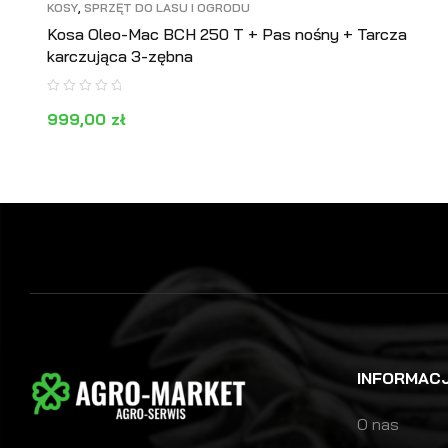
KOSY
,
SPRZĘT DO LASU I OGRODU
Kosa Oleo-Mac BCH 250 T + Pas nośny + Tarcza
karczująca 3-zębna
999,00
zł
DODAJ DO KOSZYKA
PODGLĄD
INFORMAC
O nas