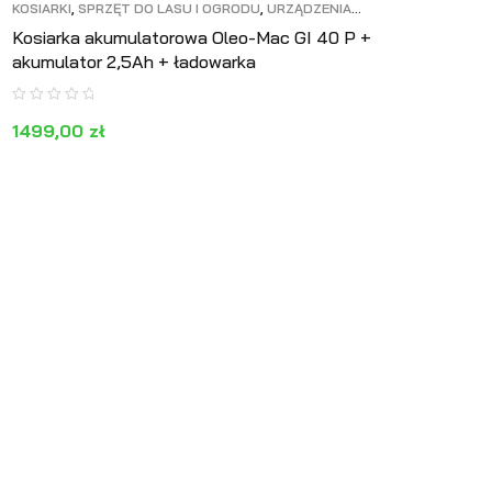
KOSIARKI
,
SPRZĘT DO LASU I OGRODU
,
URZĄDZENIA
AKUMULATOROWE
Kosiarka akumulatorowa Oleo-Mac GI 40 P +
akumulator 2,5Ah + ładowarka
1499,00
zł
DODAJ DO KOSZYKA
PODGLĄD