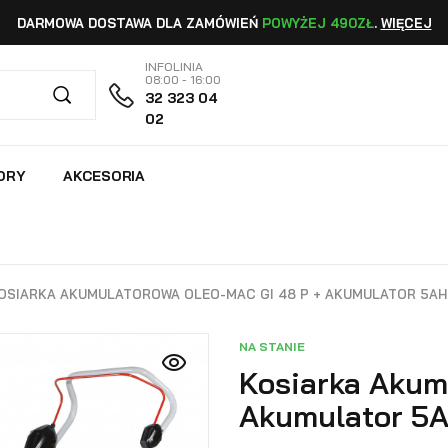
DARMOWA DOSTAWA DLA ZAMÓWIEŃ
POWYŻEJ 490ZŁ
.
WIĘCEJ
INFOLINIA
08:00 - 16:00
32 323 04
02
ORY
AKCESORIA
OSIARKA AKUMULATOROWA OLEO-MAC GI 48 P + AKUMULATOR 5AH
NA STANIE
Kosiarka Akum
Akumulator 5A