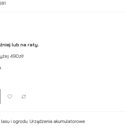
681
niej lub na raty.
yżej 490zł!
.
 lasu i ogrodu
,
Urządzenia akumulatorowe