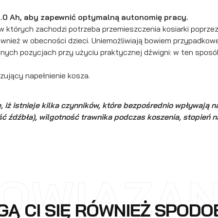
5.0 Ah, aby zapewnić optymalną autonomię pracy.
 w których zachodzi potrzeba przemieszczenia
kosiarki
poprzez 
wnież w obecności dzieci. Uniemożliwiają bowiem przypadkow
różnych pozycjach przy użyciu praktycznej dźwigni: w ten s
ujący napełnienie kosza.
iż istnieje kilka czynników, które bezpośrednio wpływają 
ść źdźbła), wilgotność trawnika podczas koszenia, stopień 
OWIĄZA
Ą CI SIĘ RÓWNIEŻ SPOD