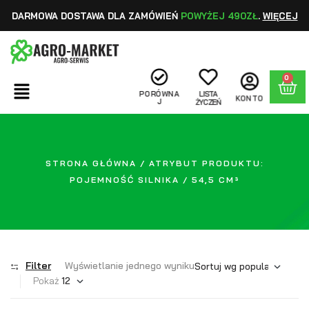
DARMOWA DOSTAWA DLA ZAMÓWIEŃ
POWYŻEJ 490ZŁ
.
WIĘCEJ
0
PORÓWNA
LISTA
KONTO
J
ŻYCZEŃ
STRONA GŁÓWNA
/ ATRYBUT PRODUKTU:
POJEMNOŚĆ SILNIKA / 54,5 CM³
Filter
Wyświetlanie jednego wyniku
Pokaż