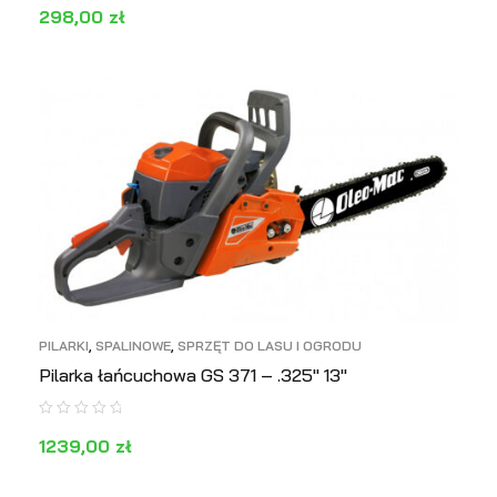
298,00
zł
DODAJ DO KOSZYKA
PODGLĄD
PILARKI
,
SPALINOWE
,
SPRZĘT DO LASU I OGRODU
Pilarka łańcuchowa GS 371 – .325″ 13″
1239,00
zł
DODAJ DO KOSZYKA
PODGLĄD